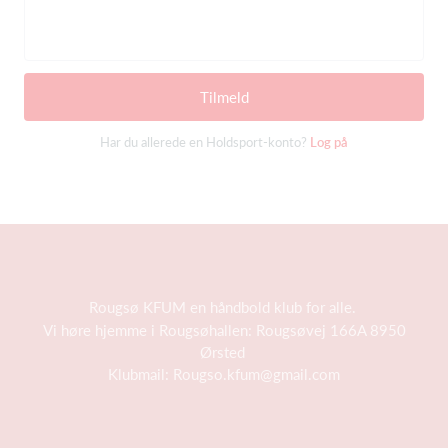
Tilmeld
Har du allerede en Holdsport-konto?
Log på
Rougsø KFUM en håndbold klub for alle.
Vi høre hjemme i Rougsøhallen: Rougsøvej 166A 8950
Ørsted
Klubmail:
Rougso.kfum@gmail.com