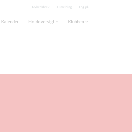
Nyhedsbrev
Tilmelding
Log på
Kalender
Holdoversigt
Klubben