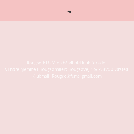
Rougsø KFUM en håndbold klub for alle.
Vi høre hjemme i Rougsøhallen: Rougsøvej 166A 8950 Ørsted
Klubmail:
Rougso.kfum@gmail.com